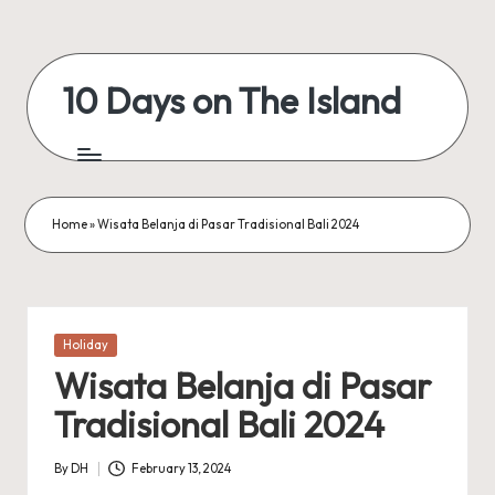
Skip
to
10 Days on The Island
content
My
WordPress
Blog
Home
»
Wisata Belanja di Pasar Tradisional Bali 2024
Posted
Holiday
in
Wisata Belanja di Pasar
Tradisional Bali 2024
By
DH
February 13, 2024
Posted