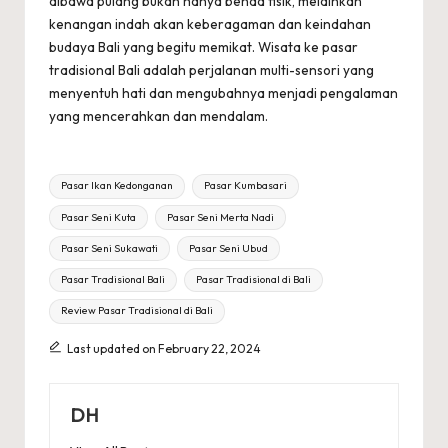
dibawa pulang bukan hanya benda fisik, melainkan
kenangan indah akan keberagaman dan keindahan
budaya Bali yang begitu memikat. Wisata ke pasar
tradisional Bali adalah perjalanan multi-sensori yang
menyentuh hati dan mengubahnya menjadi pengalaman
yang mencerahkan dan mendalam.
Tags:
Pasar Ikan Kedonganan
Pasar Kumbasari
Pasar Seni Kuta
Pasar Seni Merta Nadi
Pasar Seni Sukawati
Pasar Seni Ubud
Pasar Tradisional Bali
Pasar Tradisional di Bali
Review Pasar Tradisional di Bali
Last updated on February 22, 2024
DH